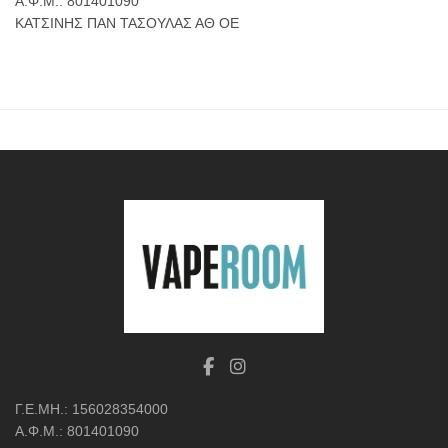
Α.Φ.Μ.: 801401090
ΚΑΤΣΙΝΗΣ ΠΑΝ ΤΑΣΟΥΛΑΣ ΑΘ ΟΕ
Γ.Ε.ΜΗ.: 156028354000
Α.Φ.Μ.: 801401090