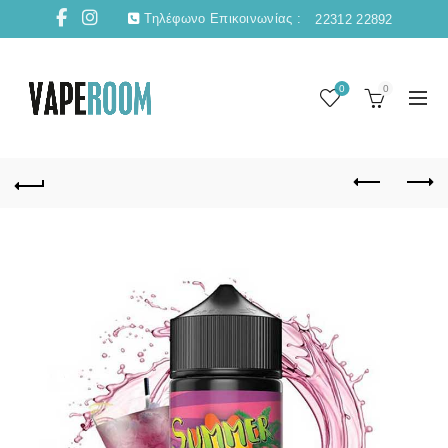
Τηλέφωνο Επικοινωνίας :
22312 22892
0
0