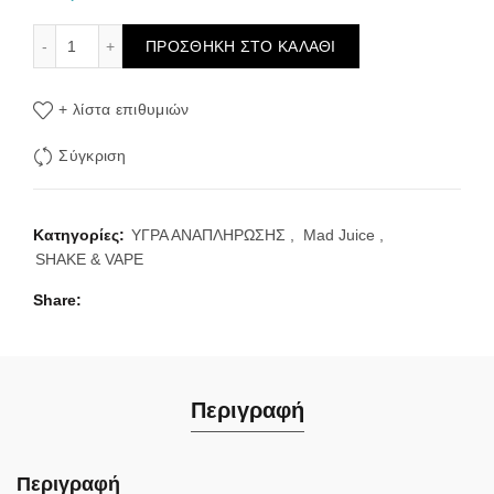
Mad Juice Plusoda 30ml/120ml (Κοκτέιλ, Βατόμουρο, Φράου
ΠΡΟΣΘΉΚΗ ΣΤΟ ΚΑΛΆΘΙ
+ λίστα επιθυμιών
Σύγκριση
Κατηγορίες:
ΥΓΡΑ ΑΝΑΠΛΗΡΩΣΗΣ
,
Mad Juice
,
SHAKE & VAPE
Share
Περιγραφή
Περιγραφή