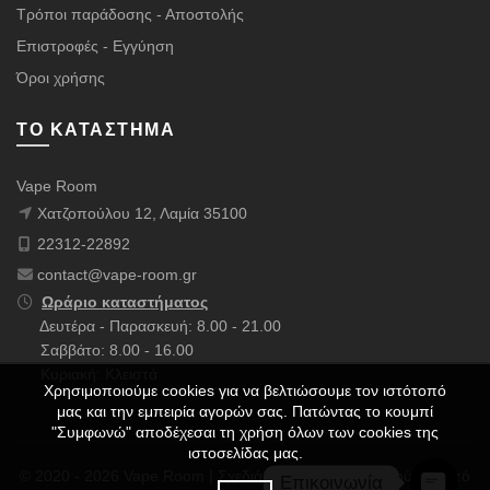
Τρόποι παράδοσης - Αποστολής
Επιστροφές - Εγγύηση
Όροι χρήσης
ΤΟ ΚΑΤΆΣΤΗΜΑ
Vape Room
Χατζοπούλου 12, Λαμία 35100
22312-22892
contact@vape-room.gr
Ωράριο καταστήματος
Δευτέρα - Παρασκευή: 8.00 - 21.00
Σαββάτο: 8.00 - 16.00
Κυριακή: Κλειστά
Χρησιμοποιούμε cookies για να βελτιώσουμε τον ιστότοπό
μας και την εμπειρία αγορών σας. Πατώντας το κουμπί
"Συμφωνώ" αποδέχεσαι τη χρήση όλων των cookies της
ιστοσελίδας μας.
© 2020 - 2026 Vape Room | Σχεδιάστηκε με ❤️ & Πολλούς ☕ από
Επικοινωνία