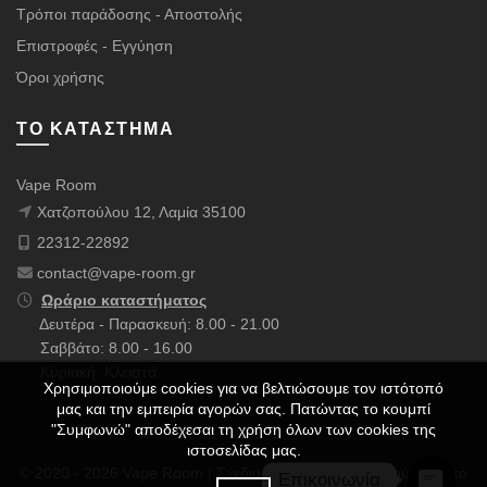
Τρόποι παράδοσης - Αποστολής
Επιστροφές - Εγγύηση
Όροι χρήσης
ΤΟ ΚΑΤΆΣΤΗΜΑ
Vape Room
Χατζοπούλου 12, Λαμία 35100
22312-22892
contact@vape-room.gr
Ωράριο καταστήματος
Δευτέρα - Παρασκευή: 8.00 - 21.00
Σαββάτο: 8.00 - 16.00
Κυριακή: Κλειστά
Χρησιμοποιούμε cookies για να βελτιώσουμε τον ιστότοπό
μας και την εμπειρία αγορών σας. Πατώντας το κουμπί
"Συμφωνώ" αποδέχεσαι τη χρήση όλων των cookies της
ιστοσελίδας μας.
© 2020 - 2026 Vape Room | Σχεδιάστηκε με ❤️ & Πολλούς ☕ από
Επικοινωνία