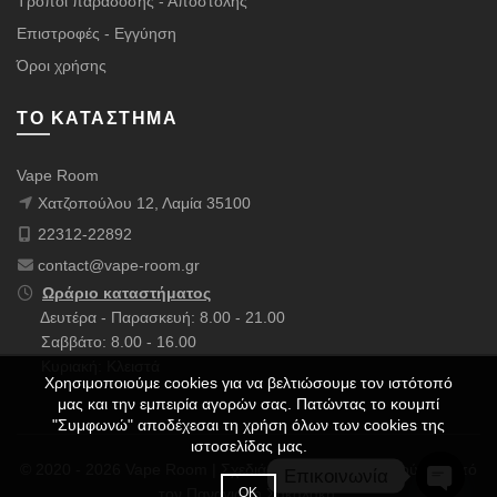
Τρόποι παράδοσης - Αποστολής
Επιστροφές - Εγγύηση
Όροι χρήσης
ΤΟ ΚΑΤΆΣΤΗΜΑ
Vape Room
Χατζοπούλου 12, Λαμία 35100
22312-22892
contact@vape-room.gr
Ωράριο καταστήματος
Δευτέρα - Παρασκευή: 8.00 - 21.00
Σαββάτο: 8.00 - 16.00
Κυριακή: Κλειστά
Χρησιμοποιούμε cookies για να βελτιώσουμε τον ιστότοπό
μας και την εμπειρία αγορών σας. Πατώντας το κουμπί
"Συμφωνώ" αποδέχεσαι τη χρήση όλων των cookies της
ιστοσελίδας μας.
© 2020 - 2026 Vape Room | Σχεδιάστηκε με ❤️ & Πολλούς ☕ από
Επικοινωνία
ΟΚ
τον
Παναγιώτη Σακαλάκη
.