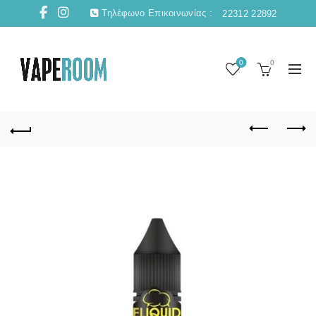
Τηλέφωνο Επικοινωνίας :
22312 22892
0
0