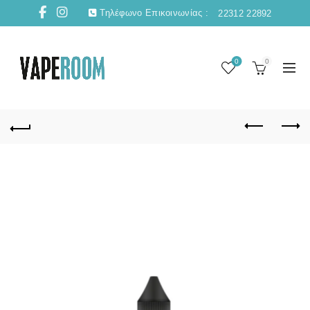
Τηλέφωνο Επικοινωνίας :
22312 22892
0
0