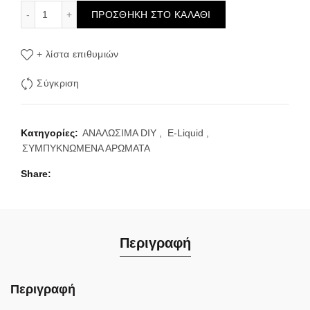
Eliquid France Tobacco American Blend Flavour 10ml ποσό
ΠΡΟΣΘΉΚΗ ΣΤΟ ΚΑΛΆΘΙ
+ λίστα επιθυμιών
Σύγκριση
Κατηγορίες:
ΑΝΑΛΩΣΙΜΑ DIY
,
E-Liquid
,
ΣΥΜΠΥΚΝΩΜΕΝΑ ΑΡΩΜΑΤΑ
Share
Περιγραφή
Περιγραφή