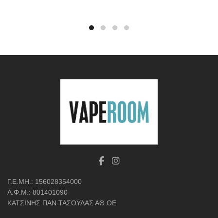
Γ.Ε.ΜΗ.: 156028354000
Α.Φ.Μ.: 801401090
ΚΑΤΣΙΝΗΣ ΠΑΝ ΤΑΣΟΥΛΑΣ ΑΘ ΟΕ