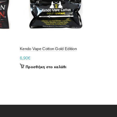
Kendo Vape Cotton Gold Edition
Steampunk 
6,90
€
STEAMPUNK
2,00
€
Προσθήκη στο καλάθι
Προσθήκ