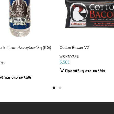
unk Προπυλενογλυκόλη (PG)
Cotton Bacon V2
WICK'N'VAPE
5,50
€
UNK
Προσθήκη στο καλάθι
θήκη στο καλάθι