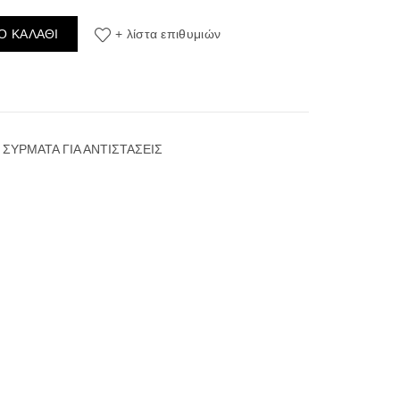
 A1 27GA (0.36mm) 10m ποσότητα
Ο ΚΑΛΆΘΙ
+ λίστα επιθυμιών
ΣΥΡΜΑΤΑ ΓΙΑ ΑΝΤΙΣΤΑΣΕΙΣ