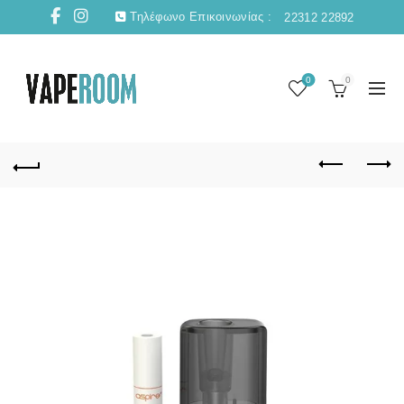
Τηλέφωνο Επικοινωνίας :
22312 22892
0
0