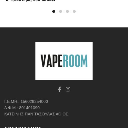
Γ.Ε.ΜΗ.: 156028354000
Α.Φ.Μ.: 801401090
ΚΑΤΣΙΝΗΣ ΠΑΝ ΤΑΣΟΥΛΑΣ ΑΘ ΟΕ