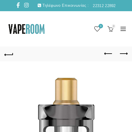
Τηλέφωνο Επικοινωνίας :
22312 22892
0
0