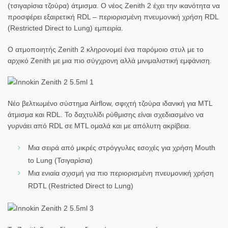
(τσιγαρίσια τζούρα) άτμισμα. Ο νέος Zenith 2 έχει την ικανότητα να
προσφέρει εξαιρετική RDL – περιορισμένη πνευμονική χρήση RDL
(Restricted Direct to Lung) εμπειρία.
Ο ατμοποιητής Zenith 2 κληρονομεί ένα παρόμοιο στυλ με το
αρχικό Zenith με μια πιο σύγχρονη αλλά μινιμαλιστική εμφάνιση.
Νέο βελτιωμένο σύστημα Airflow, σφιχτή τζούρα ιδανική για MTL
άτμισμα και RDL. Το δαχτυλίδι ρύθμισης είναι σχεδιασμένο να
γυρνάει από RDL σε MTL ομαλά και με απόλυτη ακρίβεια.
Μια σειρά από μικρές στρόγγυλες εσοχές για χρήση Mouth
to Lung (Τσιγαρίσια)
Μια ενιαία σχισμή για πιο περιορισμένη πνευμονική χρήση
RDTL (Restricted Direct to Lung)