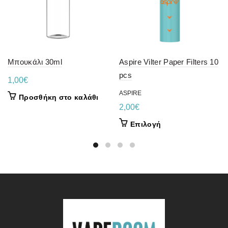
Μπουκάλι 30ml
Aspire Vilter Paper Filters 10
pcs
1,00
€
ASPIRE
Προσθήκη στο καλάθι
2,00
€
Αυτό
Επιλογή
το
προϊόν
έχει
πολλαπλές
παραλλαγές.
Οι
επιλογές
μπορούν
να