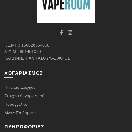
επιλεγούν
στη
σελίδα
του
προϊόντος
Γ.Ε.ΜΗ.: 156028354000
Α.Φ.Μ.: 801401090
ΚΑΤΣΙΝΗΣ ΠΑΝ ΤΑΣΟΥΛΑΣ ΑΘ ΟΕ
ΛΟΓΑΡΙΑΣΜΌΣ
Πίνακας Ελέγχου
Στοιχεία Λογαριασμού
Παραγγελίες
Λίστα Επιθυμιών
ΠΛΗΡΟΦΟΡΊΕΣ