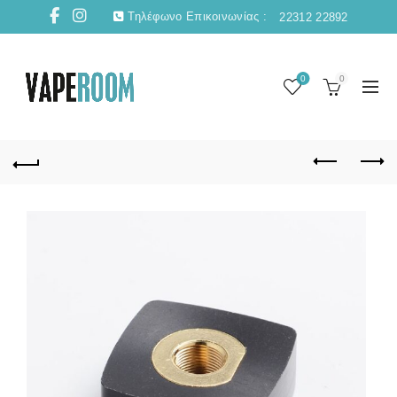
Τηλέφωνο Επικοινωνίας :
22312 22892
0
0