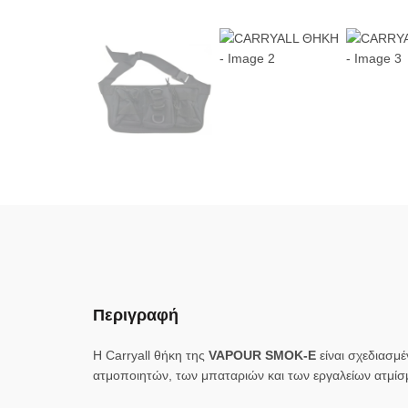
Περιγραφή
Η Carryall θήκη της
VAPOUR SMOK-E
είναι σχεδιασμέ
ατμοποιητών, των μπαταριών και των εργαλείων ατμίσ