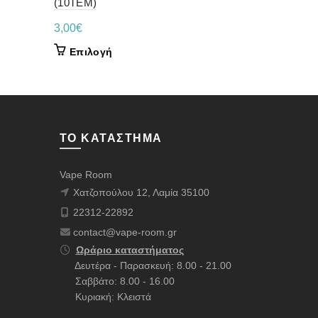
(10ΤΕΜ)
3,00
€
Αυτό
Επιλογή
το
προϊόν
έχει
πολλαπλές
παραλλαγές.
ΤΟ ΚΑΤΆΣΤΗΜΑ
Οι
επιλογές
Vape Room
μπορούν
να
Χατζοπούλου 12, Λαμία 35100
επιλεγούν
22312-22892
στη
contact@vape-room.gr
σελίδα
Ωράριο καταστήματος
του
Δευτέρα - Παρασκευή: 8.00 - 21.00
προϊόντος
Σαββάτο: 8.00 - 16.00
Κυριακή: Κλειστά