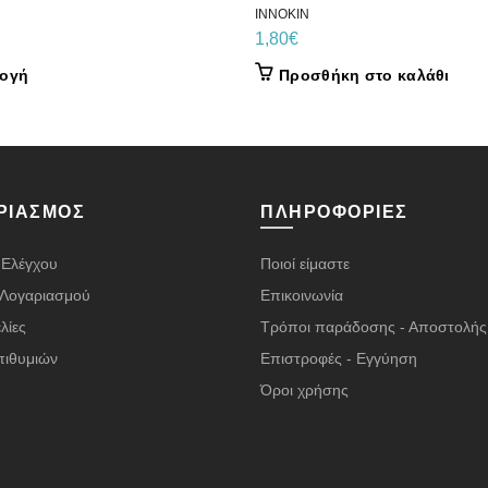
INNOKIN
1,80
€
Αυτό
λογή
Προσθήκη στο καλάθι
το
προϊόν
έχει
πολλαπλές
παραλλαγές.
ΡΙΑΣΜΌΣ
ΠΛΗΡΟΦΟΡΊΕΣ
Οι
επιλογές
 Ελέγχου
Ποιοί είμαστε
μπορούν
να
α Λογαριασμού
Επικοινωνία
επιλεγούν
λίες
Τρόποι παράδοσης - Αποστολής
στη
πιθυμιών
Επιστροφές - Εγγύηση
σελίδα
του
Όροι χρήσης
προϊόντος