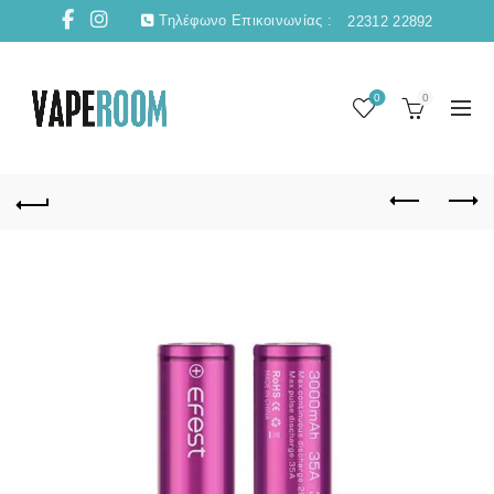
Τηλέφωνο Επικοινωνίας :
22312 22892
0
0