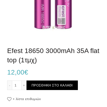
Efest 18650 3000mAh 35A flat
top (1τμχ)
12,00
€
Efest 18650 3000mAh 35A flat top (1τμχ) ποσότητα
ΠΡΟΣΘΉΚΗ ΣΤΟ ΚΑΛΆΘΙ
+ λίστα επιθυμιών