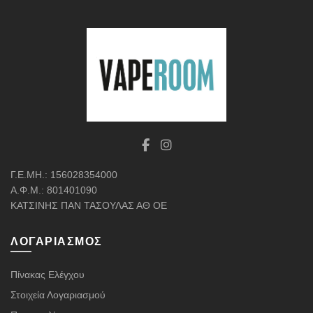
παραλλαγές.
Οι
επιλογές
μπορούν
να
επιλεγούν
στη
σελίδα
του
προϊόντος
Γ.Ε.ΜΗ.: 156028354000
Α.Φ.Μ.: 801401090
ΚΑΤΣΙΝΗΣ ΠΑΝ ΤΑΣΟΥΛΑΣ ΑΘ ΟΕ
ΛΟΓΑΡΙΑΣΜΌΣ
Πίνακας Ελέγχου
Στοιχεία Λογαριασμού