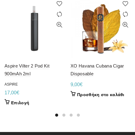
Aspire Vilter 2 Pod Kit
XO Havana Cubana Cigar
900mAh 2ml
Disposable
9,00
€
ASPIRE
17,00
€
Προσθήκη στο καλάθι
Αυτό
Επιλογή
το
προϊόν
έχει
πολλαπλές