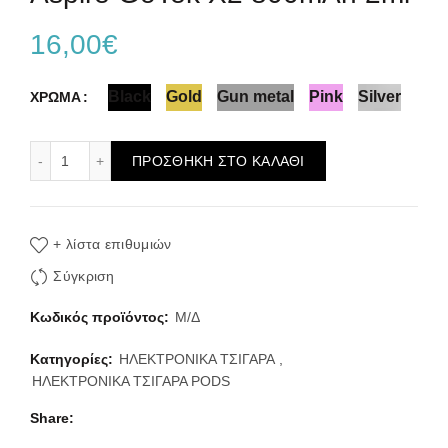
16,00
€
Black
Gold
Gun metal
Pink
Silver
ΧΡΩΜΑ
Aspire GoTek X2 800mAh 2ml ποσότητα
ΠΡΟΣΘΉΚΗ ΣΤΟ ΚΑΛΆΘΙ
+ λίστα επιθυμιών
Σύγκριση
Κωδικός προϊόντος:
Μ/Δ
Κατηγορίες:
ΗΛΕΚΤΡΟΝΙΚΑ ΤΣΙΓΑΡΑ
,
ΗΛΕΚΤΡΟΝΙΚΑ ΤΣΙΓΑΡΑ PODS
Share