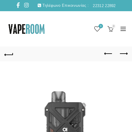
Τηλέφωνο Επικοινωνίας :
22312 22892
0
0