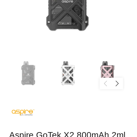
Aspire GoTek X2 800mAh 2ml