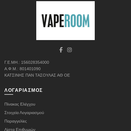
να
επιλεγούν
στη
σελίδα
του
προϊόντος
Γ.Ε.ΜΗ.: 156028354000
Α.Φ.Μ.: 801401090
ΚΑΤΣΙΝΗΣ ΠΑΝ ΤΑΣΟΥΛΑΣ ΑΘ ΟΕ
ΛΟΓΑΡΙΑΣΜΌΣ
Πίνακας Ελέγχου
Στοιχεία Λογαριασμού
Παραγγελίες
Λίστα Επιθυμιών