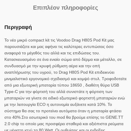
Επιπλέον πληροφορίες
Περιγραφή
Το νέο μικρό compact kit τις Voodoo Drag H80S Pod Kit μας
παρουσιάζετε και μας αφήνει τις καλύτερες εντυπώσεις όσο
αναφορά το μέγεθός του αλλά και τις επιδώσεις του.
Κατασκευασμένο σε ένα ενιαίο σώμα από δέρμα και μέταλλο, σε
συνδυασμό με την κρυφή ρύθμιση αέρα και την οπή
αναπλήρωσης του υγρού, το Drag H80S Pod Kit επιδεικνύει
μινιμαλιστικό εργονομικό σχεδιασμό και κομψό στυλ. Τροφοδοτείτε
από μια εξωτερική μπαταρία τύπου 18650 , διαθέτη θύρα USB
Type-C για την φόρτισή του αλλά συνιστάτε η φόρτιση των
μπαταριών να γίνετε σε ειδικό εξωτερικό φορτιστή μπαταριών ενώ
με την λειτουργία ECO η αυτονομία αυξάνετε κατά 10%. Το
σύστημα θα σας το προτείνει αυτόματα όταν η μπαταρία φτάσει
στο 40%.Στο εσωτερικό του mod θα βρούμε επίσης το GENE.TT
2.0 chip το οποίο μας προσφέρει σταθερά και αξιόπιστα ρεύματα
με μέγιστη ισχύ τα 80 Watt. Οι ρυθμίσεις και οι ενδείξεις