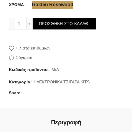
Golden Rosewood
ΧΡΩΜΑ
VooPoo Drag H80S Pod Kit 80W Forest Era Edition 5ml πο
ΠΡΟΣΘΉΚΗ ΣΤΟ ΚΑΛΆΘΙ
+ λίστα επιθυμιών
Σύγκριση
Κωδικός προϊόντος:
Μ/Δ
Κατηγορία:
ΗΛΕΚΤΡΟΝΙΚΑ ΤΣΙΓΑΡΑ ΚΙΤS
Share
Περιγραφή