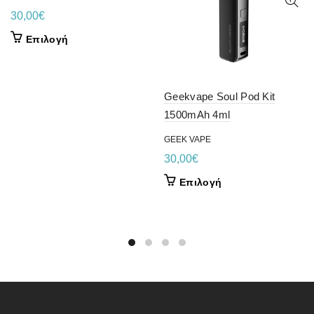
30,00
€
Αυτό
Επιλογή
το
προϊόν
έχει
Geekvape Soul Pod Kit
πολλαπλές
1500mAh 4ml
παραλλαγές.
Οι
GEEK VAPE
επιλογές
30,00
€
μπορούν
να
Αυτό
Επιλογή
επιλεγούν
το
στη
προϊόν
σελίδα
έχει
του
πολλαπλές
προϊόντος
παραλλαγές.
Οι
επιλογές
μπορούν