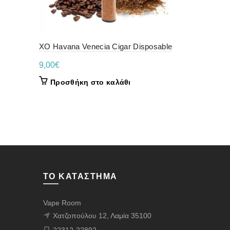
XO Havana Venecia Cigar Disposable
Elf Bar EB
& Λάιμ) 20m
9,00
€
7,00
€
Προσθήκη στο καλάθι
Προσθήκ
ΤΟ ΚΑΤΆΣΤΗΜΑ
Vape Room
Χατζοπούλου 12, Λαμία 35100