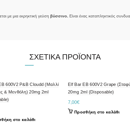
ται με μια εκρηκτική γεύση
βύσσινο.
Είναι ένας καταπληκτικός συνδυ
ΣΧΕΤΙΚΆ ΠΡΟΪΌΝΤΑ
 EB 600V2 P&B Cloudd (Μαλλί
Elf Bar EB 600V2 Grape (Σταφύ
άς & Μενθόλη) 20mg 2ml
20mg 2ml (Disposable)
able)
7,00
€
Προσθήκη στο καλάθι
θήκη στο καλάθι