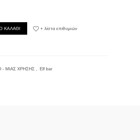
Cola (Κόλα & Βύσσινο) 20mg 2ml (Disposable) ποσότητα
Ο ΚΑΛΆΘΙ
+ λίστα επιθυμιών
 - ΜΙΑΣ ΧΡΗΣΗΣ
,
Elf bar