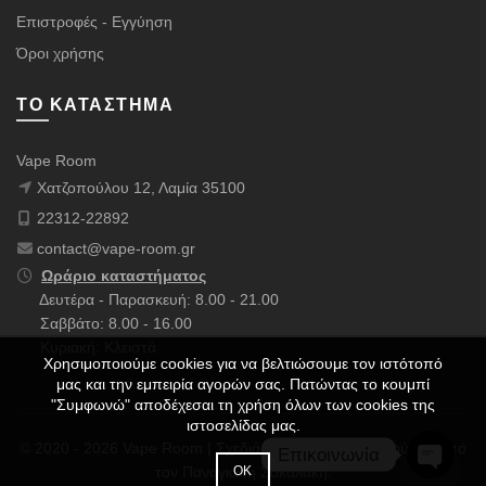
Επιστροφές - Εγγύηση
Όροι χρήσης
ΤΟ ΚΑΤΆΣΤΗΜΑ
Vape Room
Χατζοπούλου 12, Λαμία 35100
22312-22892
contact@vape-room.gr
Ωράριο καταστήματος
Δευτέρα - Παρασκευή: 8.00 - 21.00
Σαββάτο: 8.00 - 16.00
Κυριακή: Κλειστά
Χρησιμοποιούμε cookies για να βελτιώσουμε τον ιστότοπό
μας και την εμπειρία αγορών σας. Πατώντας το κουμπί
"Συμφωνώ" αποδέχεσαι τη χρήση όλων των cookies της
ιστοσελίδας μας.
© 2020 - 2026 Vape Room | Σχεδιάστηκε με ❤️ & Πολλούς ☕ από
Επικοινωνία
ΟΚ
τον
Παναγιώτη Σακαλάκη
.