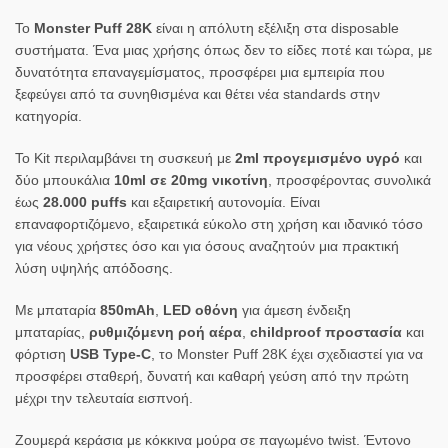
Το
Monster Puff 28K
είναι η απόλυτη εξέλιξη στα disposable
συστήματα. Ένα μιας χρήσης όπως δεν το είδες ποτέ και τώρα, με
δυνατότητα επαναγεμίσματος, προσφέρει μια εμπειρία που
ξεφεύγει από τα συνηθισμένα και θέτει νέα standards στην
κατηγορία.
Το Kit περιλαμβάνει τη συσκευή με
2ml προγεμισμένο υγρό
και
δύο μπουκάλια
10ml σε 20mg νικοτίνη
, προσφέροντας συνολικά
έως
28.000 puffs
και εξαιρετική αυτονομία. Είναι
επαναφορτιζόμενο, εξαιρετικά εύκολο στη χρήση και ιδανικό τόσο
για νέους χρήστες όσο και για όσους αναζητούν μια πρακτική
λύση υψηλής απόδοσης.
Με μπαταρία
850mAh
,
LED οθόνη
για άμεση ένδειξη
μπαταρίας,
ρυθμιζόμενη ροή αέρα
,
childproof προστασία
και
φόρτιση
USB Type‑C
, το Monster Puff 28K έχει σχεδιαστεί για να
προσφέρει σταθερή, δυνατή και καθαρή γεύση από την πρώτη
μέχρι την τελευταία εισπνοή.
Ζουμερά κεράσια με κόκκινα μούρα σε παγωμένο twist. Έντονο