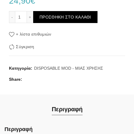
24,90
€
Monster Puff 28K Kit Cherry Berry Ice Συσκευή 2ml & 2x1
ΠΡΟΣΘΉΚΗ ΣΤΟ ΚΑΛΆΘΙ
+ λίστα επιθυμιών
Σύγκριση
Κατηγορία:
DISPOSABLE MOD - ΜΙΑΣ ΧΡΗΣΗΣ
Share
Περιγραφή
Περιγραφή