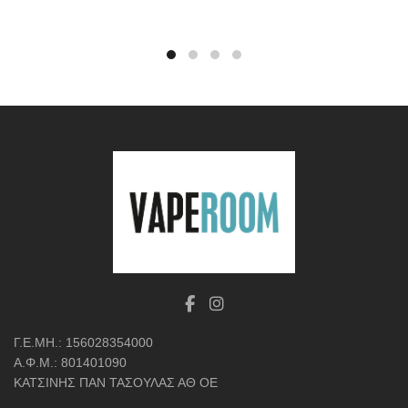
Γ.Ε.ΜΗ.: 156028354000
Α.Φ.Μ.: 801401090
ΚΑΤΣΙΝΗΣ ΠΑΝ ΤΑΣΟΥΛΑΣ ΑΘ ΟΕ