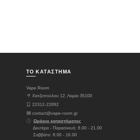
στη
Επιλογ
σελίδα
του
προϊόντος
ΤΟ ΚΑΤΆΣΤΗΜΑ
Vape Room
Χατζοπούλου 12, Λαμία 35100
22312-22892
contact@vape-room.gr
Ωράριο καταστήματος
Δευτέρα - Παρασκευή: 8.00 - 21.00
Σαββάτο: 8.00 - 16.00