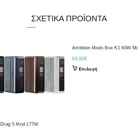
ΣΧΕΤΙΚΆ ΠΡΟΪΌΝΤΑ
Ambition Mods Box K1 60W M
63,90
€
Αυτό
Επιλογή
το
προϊόν
έχει
πολλαπλές
παραλλαγές.
Οι
επιλογές
μπορούν
 Drag 5 Mod 177W
να
επιλεγούν