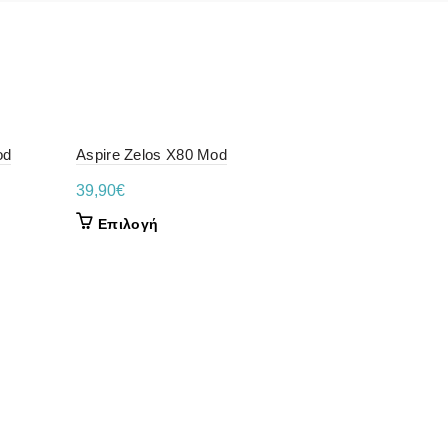
od
Aspire Zelos X80 Mod
39,90
€
Αυτό
Επιλογή
το
προϊόν
έχει
πολλαπλές
παραλλαγές.
Οι
επιλογές
μπορούν
Geekvape A
να
54,90
€
επιλεγούν