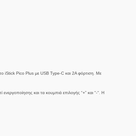
ο iStick Pico Plus με USB Type-C και 2A φόρτιση. Με
ί ενεργοποίησης και τα κουμπιά επιλογής “+” και “-“. Η