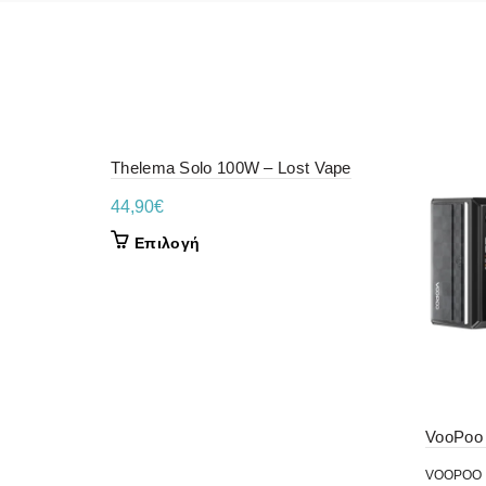
Thelema Solo 100W – Lost Vape
44,90
€
Αυτό
Επιλογή
το
προϊόν
έχει
πολλαπλές
παραλλαγές.
Οι
επιλογές
μπορούν
VooPoo
να
VOOPOO
επιλεγούν