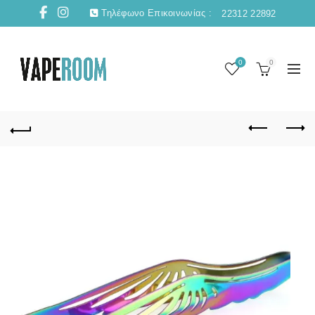
Τηλέφωνο Επικοινωνίας :
22312 22892
0
0