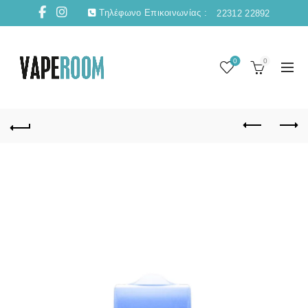
Τηλέφωνο Επικοινωνίας :
22312 22892
0
0