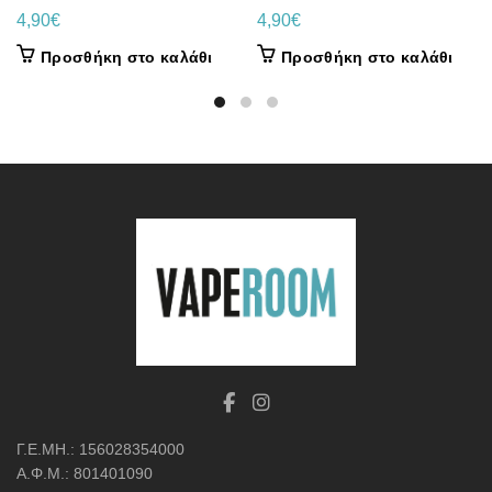
4,90
€
4,90
€
Προσθήκη στο καλάθι
Προσθήκη στο καλάθι
Γ.Ε.ΜΗ.: 156028354000
Α.Φ.Μ.: 801401090