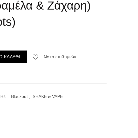
ραμέλα & Ζάχαρη)
ts)
inity Cream 24ml/120ml (Κρέμα, Βανίλια, Καραμέλα & Ζάχαρη) (Flavour
Ο ΚΑΛΆΘΙ
+ λίστα επιθυμιών
ΣΗΣ
,
Blackout
,
SHAKE & VAPE