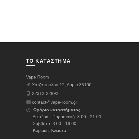
17,00
€
Προσθήκ
ΤΟ ΚΑΤΆΣΤΗΜΑ
Vape Room
Χατζοπούλου 12, Λαμία 35100
22312-22892
contact@vape-room.gr
Ωράριο καταστήματος
Δευτέρα - Παρασκευή: 8.00 - 21.00
Σαββάτο: 8.00 - 16.00
Κυριακή: Κλειστά