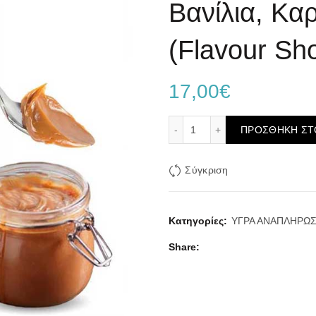
Βανίλια, Κα
(Flavour Sho
17,00
€
Blackout Chef’s Clouds Tr
ΠΡΟΣΘΉΚΗ ΣΤ
Σύγκριση
Κατηγορίες:
ΥΓΡΑ ΑΝΑΠΛΗΡΩ
Share