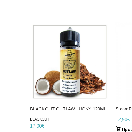
BLACKOUT OUTLAW LUCKY 120ML
SteamPu
12,90
€
BLACKOUT
17,00
€
Προσ