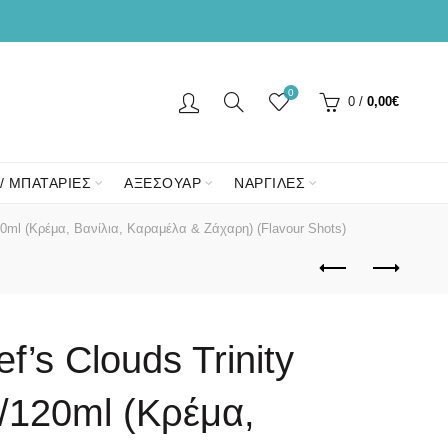
0
0
/
0,00
€
/ ΜΠΑΤΑΡΙΕΣ
ΑΞΕΣΟΥΑΡ
ΝΑΡΓΙΛΕΣ
20ml (Κρέμα, Βανίλια, Καραμέλα & Ζάχαρη) (Flavour Shots)
f’s Clouds Trinity
/120ml (Κρέμα,