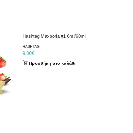
Hashtag Maxboria #1 6ml/60ml
HASHTAG
9,00
€
Προσθήκη στο καλάθι
D
BLACKOUT
120ML
BLACKOUT