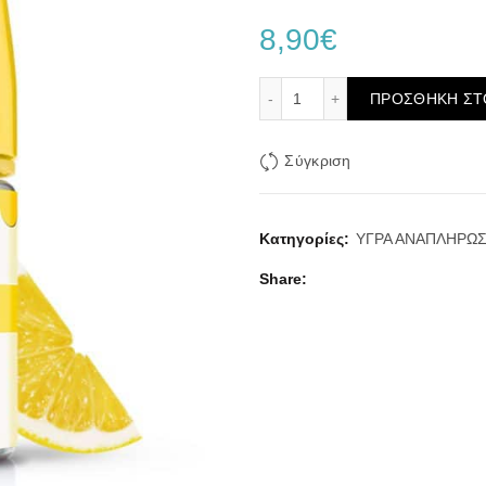
8,90
€
Dinner Lady Lemon Sherbe
ΠΡΟΣΘΉΚΗ ΣΤ
Σύγκριση
Κατηγορίες:
ΥΓΡΑ ΑΝΑΠΛΗΡΩ
Share