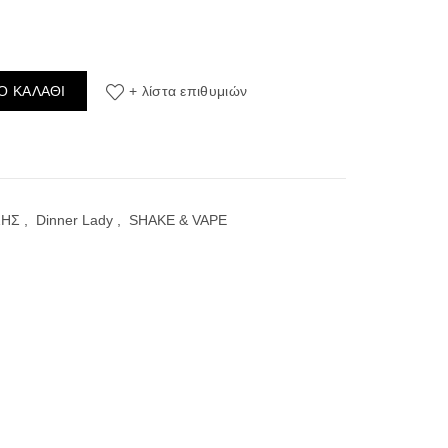
ts 10ml/30ml (Λεμόνι) (Flavour Shots) ποσότητα
Ο ΚΑΛΆΘΙ
+ λίστα επιθυμιών
ΣΗΣ
,
Dinner Lady
,
SHAKE & VAPE