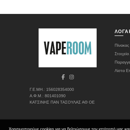
ΛΟΓΑ
Πίνακας
Στοιχεί
Παραγγε
Λίστα Ε
Γ.Ε.ΜΗ.: 156028354000
Α.Φ.Μ.: 801401090
ΚΑΤΣΙΝΗΣ ΠΑΝ ΤΑΣΟΥΛΑΣ ΑΘ ΟΕ
Χρησιμοποιούμε cookies για να βελτιώσουμε τον ιστότοπό μας κα
© 2020 - 