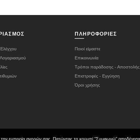
ΡΙΑΣΜΌΣ
ΠΛΗΡΟΦΟΡΊΕΣ
 Ελέγχου
Ποιοί είμαστε
α Λογαριασμού
Επικοινωνία
λίες
Τρόποι παράδοσης - Αποστολής
πιθυμιών
Επιστροφές - Εγγύηση
Όροι χρήσης
ι την εμπειρία αγορών σας. Πατώντας το κουμπί "Συμφωνώ" αποδέχεσαι
2026 Vape Room | Σχεδιάστηκε με ❤️ & Πολλούς ☕ από τον
Παναγιώτη