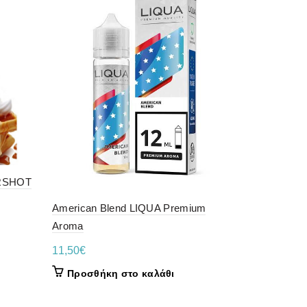
RSHOT
BLACKOUT
BLACKOUT
American Blend LIQUA Premium
17,00
€
Aroma
Προσθήκ
11,50
€
Προσθήκη στο καλάθι