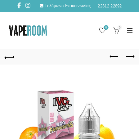
Τηλέφωνο Επικοινωνίας :
22312 22892
0
0