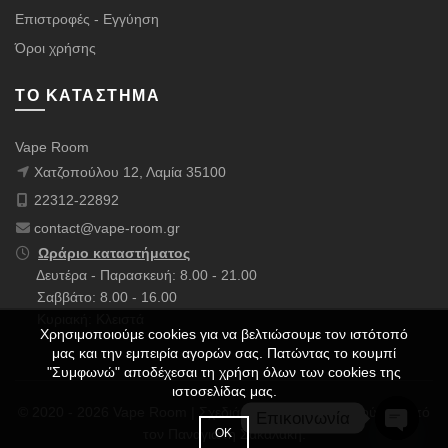
Επιστροφές - Εγγύηση
Όροι χρήσης
ΤΟ ΚΑΤΆΣΤΗΜΑ
Vape Room
Χατζοπούλου 12, Λαμία 35100
22312-22892
contact@vape-room.gr
Ωράριο καταστήματος
Δευτέρα - Παρασκευή: 8.00 - 21.00
Σαββάτο: 8.00 - 16.00
Κυριακή: Κλειστά
Χρησιμοποιούμε cookies για να βελτιώσουμε τον ιστότοπό
μας και την εμπειρία αγορών σας. Πατώντας το κουμπί
"Συμφωνώ" αποδέχεσαι τη χρήση όλων των cookies της
ιστοσελίδας μας.
© 2020 - 2026 Vape Room | Σχεδιάστηκε με ❤️ & Πολλούς ☕ από
Επικοινωνία
ΟΚ
τον
Παναγιώτη Σακαλάκη
.
OPEN 