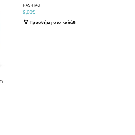
HASHTAG
9,00
€
Προσθήκη στο καλάθι
BLACKOUT
BLACKOUT
um
17,00
€
Προσθήκ