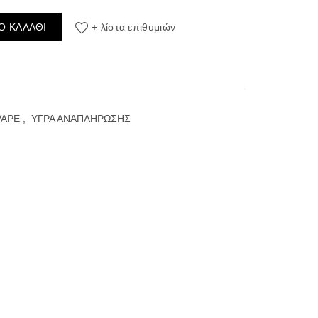
ml ποσότητα
Ο ΚΑΛΆΘΙ
+ λίστα επιθυμιών
VAPE
,
ΥΓΡΑ ΑΝΑΠΛΗΡΩΣΗΣ