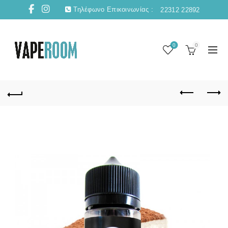
Τηλέφωνο Επικοινωνίας :
22312 22892
0
0