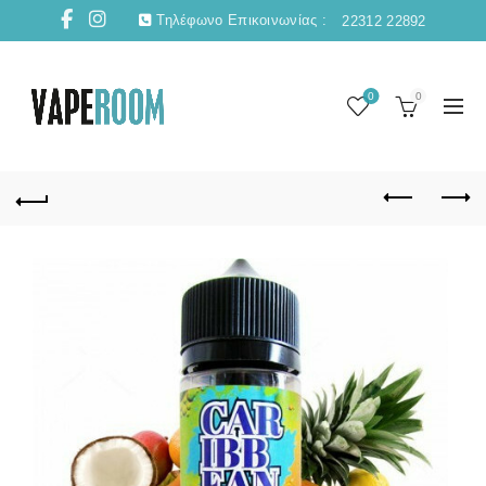
Τηλέφωνο Επικοινωνίας :
22312 22892
0
0