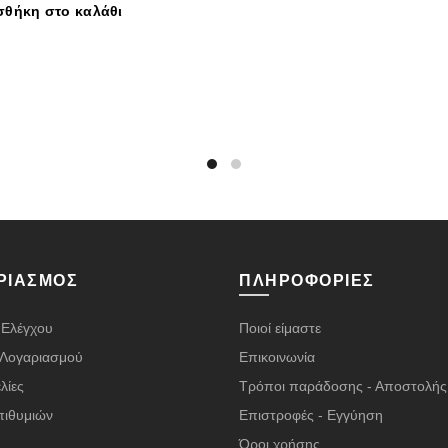
θήκη στο καλάθι
ΡΙΑΣΜΌΣ
ΠΛΗΡΟΦΟΡΊΕΣ
 Ελέγχου
Ποιοί είμαστε
α Λογαριασμού
Επικοινωνία
λίες
Τρόποι παράδοσης - Αποστολής
πιθυμιών
Επιστροφές - Εγγύηση
Όροι χρήσης