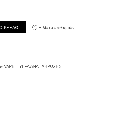
MATRIX MOUSE 120ML ποσότητα
Ο ΚΑΛΆΘΙ
+ λίστα επιθυμιών
& VAPE
,
ΥΓΡΑ ΑΝΑΠΛΗΡΩΣΗΣ