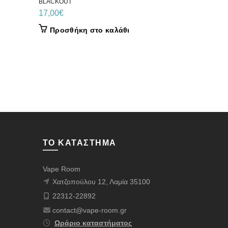
BLACKOUT
BLACKOUT
17,00
€
17,00
€
Προσθήκη στο καλάθι
Προσθήκ
ΤΟ ΚΑΤΆΣΤΗΜΑ
Vape Room
Χατζοπούλου 12, Λαμία 35100
22312-22892
contact@vape-room.gr
Ωράριο καταστήματος