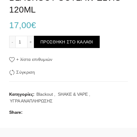
120ML
17,00
€
BLACKOUT OUTLAW ELVIS 120ML ποσότητα
ΠΡΟΣΘΉΚΗ ΣΤΟ ΚΑΛΆΘΙ
+ λίστα επιθυμιών
Σύγκριση
Κατηγορίες:
Blackout
,
SHAKE & VAPE
,
ΥΓΡΑ ΑΝΑΠΛΗΡΩΣΗΣ
Share