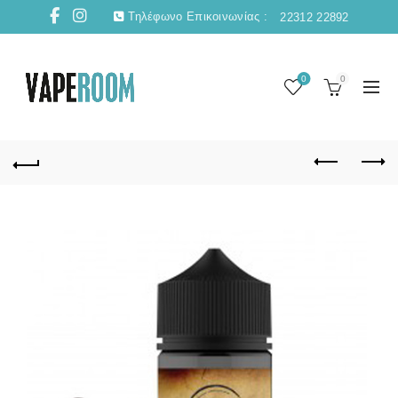
Τηλέφωνο Επικοινωνίας :
22312 22892
0
0