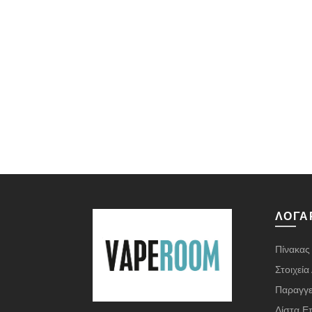
ΛΟΓΑ
Πίνακας
Στοιχεί
Παραγγε
Λίστα Ε