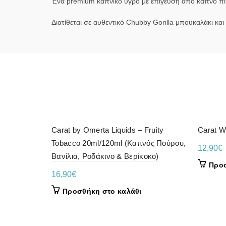
Ένα premium καπνικό υγρό με επίγευση από καπνό πίπα
Διατίθεται σε αυθεντικό Chubby Gorilla μπουκαλάκι και
Carat by Omerta Liquids – Fruity
Carat W
Tobacco 20ml/120ml (Καπνός Πούρου,
12,90
€
Βανίλια, Ροδάκινο & Βερίκοκο)
Προσ
16,90
€
Προσθήκη στο καλάθι