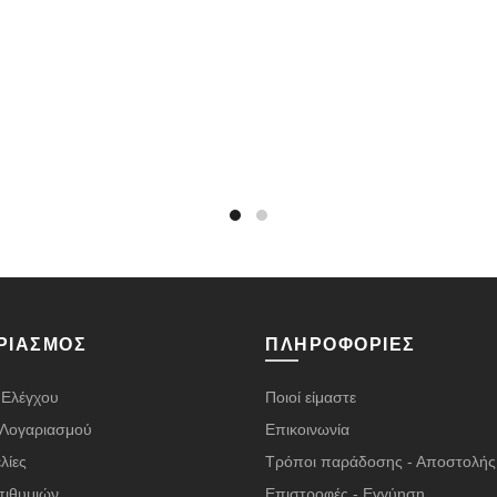
ΡΙΑΣΜΌΣ
ΠΛΗΡΟΦΟΡΊΕΣ
 Ελέγχου
Ποιοί είμαστε
α Λογαριασμού
Επικοινωνία
λίες
Τρόποι παράδοσης - Αποστολής
πιθυμιών
Επιστροφές - Εγγύηση