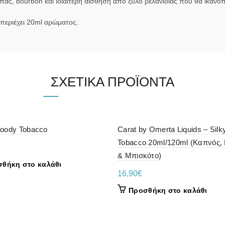
ς, bourbon και ιδιαίτερη αίσθηση από ξύλο βελανιδιάς που θα ικανοπο
 περιέχει 20ml αρώματος.
ΣΧΕΤΙΚΆ ΠΡΟΪΌΝΤΑ
oody Tobacco
Carat by Omerta Liquids – Silk
Tobacco 20ml/120ml (Καπνός,
& Μπισκότο)
θήκη στο καλάθι
16,90
€
Προσθήκη στο καλάθι