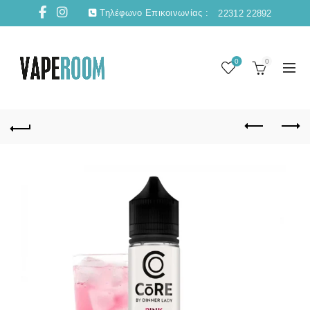
Τηλέφωνο Επικοινωνίας :
22312 22892
0
0