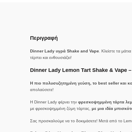
Περιγραφή
Dinner Lady υγρά Shake and Vape
. Κλείστε τα μάτ
τέρπει και ενθουσιάζει!
Dinner Lady Lemon Tart Shake & Vape –
Η πιο πολυσυζητημένη γεύση, το best seller και 
απολαύσετε!
Η Dinner Lady φέρνει την
φρεσκοψημμένη τάρτα λεμ
με φρεσκοψημμένη ζύμη τάρτας,
με μια ιδέα μπισκότ
Σας προσκαλούμε να το δοκιμάσετε! Μετά από το Lemon T