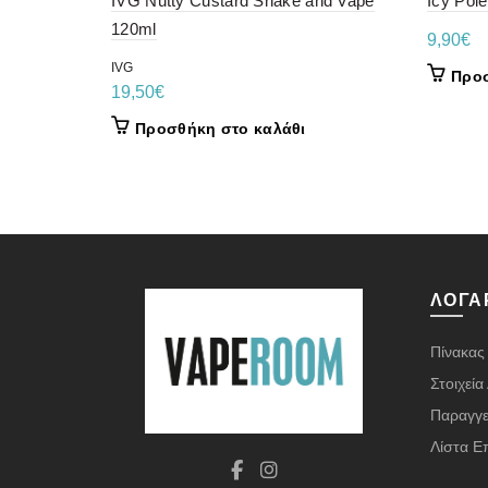
IVG Nutty Custard Shake and Vape
Icy Pol
120ml
9,90
€
IVG
Προσ
19,50
€
Προσθήκη στο καλάθι
ΛΟΓΑ
Πίνακας
Στοιχεί
Παραγγε
Λίστα Ε