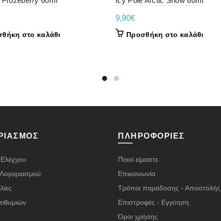
e Frozeberry 60ml
Icy Pole Arctic Snow 60ml
9,90
€
θήκη στο καλάθι
Προσθήκη στο καλάθι
ΡΙΑΣΜΌΣ
ΠΛΗΡΟΦΟΡΊΕΣ
 Ελέγχου
Ποιοί είμαστε
α Λογαριασμού
Επικοινωνία
λίες
Τρόποι παράδοσης - Αποστολής
πιθυμιών
Επιστροφές - Εγγύηση
Όροι χρήσης