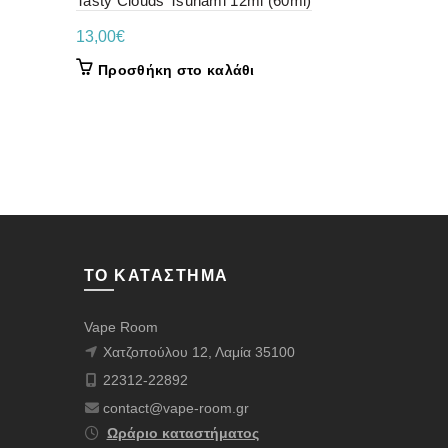
Tasty Clouds Tsunami 12ml (60ml)
Tasty Clou
Vape 12ml 
13,00
€
13,00
€
Προσθήκη στο καλάθι
Προσθήκ
ΤΟ ΚΑΤΆΣΤΗΜΑ
Vape Room
Χατζοπούλου 12, Λαμία 35100
22312-22892
contact@vape-room.gr
Ωράριο καταστήματος