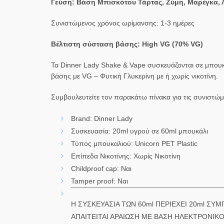
Γεύση: Βάση Μπισκότου Τάρτας, Ζύμη, Μαρέγκα, 
Συνιστώμενος χρόνος ωρίμανσης: 1-3 ημέρες
Βέλτιστη σύσταση βάσης: High VG (70% VG)
Τα Dinner Lady Shake & Vape συσκευάζονται σε μπουκ
βάσης με VG – Φυτική Γλυκερίνη με ή χωρίς νικοτίνη.
Συμβουλευτείτε τον παρακάτω πίνακα για τις συνιστώμ
Brand: Dinner Lady
Συσκευασία: 20ml υγρού σε 60ml μπουκάλι
Τύπος μπουκαλιού: Unicorn PET Plastic
Επίπεδα Νικοτίνης: Χωρίς Νικοτίνη
Childproof cap: Ναι
Tamper proof: Ναι
Η ΣΥΣΚΕΥΑΣΙΑ ΤΩΝ 60ml ΠΕΡΙΕΧΕΙ 20ml Σ
ΑΠΑΙΤΕΙΤΑΙ ΑΡΑΙΩΣΗ ΜΕ ΒΑΣΗ ΗΛΕΚΤΡΟΝΙΚΟ