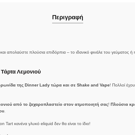
Περιγραφή
ια και απολαύστε πλούσια επιδόρπια – το ιδανικό φινάλε του γεύματος 
 Τάρτα Λεμονιού
κορωνίδα της Dinner Lady τώρα και σε Shake and Vape
! Πολλοί έχο
ονιού από το ζαχαροπλαστείο στον ατμοποιητή σας
!
Πλούσια κρ
ου
.
art κανένα γλυκό eliquid δεν θα είναι το ίδιο!