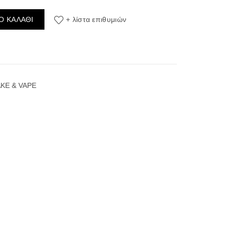
Shake & Vape ποσότητα
Ο ΚΑΛΆΘΙ
+ λίστα επιθυμιών
KE & VAPE