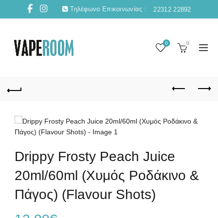
Τηλέφωνο Επικοινωνίας :
22312 22892
0
0
Drippy Frosty Peach Juice
20ml/60ml (Χυμός Ροδάκινο &
Πάγος) (Flavour Shots)