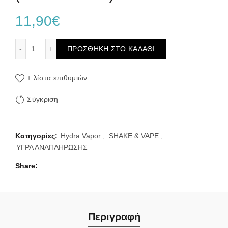
11,90
€
Hydra Erevos 15/60ml (Βιρτζίνια, Καπνός RY4, Αμύγδαλο, 
ΠΡΟΣΘΉΚΗ ΣΤΟ ΚΑΛΆΘΙ
+ λίστα επιθυμιών
Σύγκριση
Κατηγορίες:
Hydra Vapor
,
SHAKE & VAPE
,
ΥΓΡΑ ΑΝΑΠΛΗΡΩΣΗΣ
Share
Περιγραφή