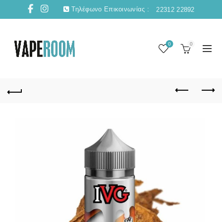
Τηλέφωνο Επικοινωνίας :
22312 22892
0
0