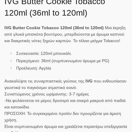
IVG Butter Cookie Tobacco
120ml (36ml to 120ml)
IVG Butter Cookie Tobacco 120ml (36ml to 120ml)
Μια έκρηξη
από γλυκά μπισκότα βουτύρου, μπερδεύονται με άρωμα καπνού
και διακριτικές νότες ξηρών καρπών. Το τέλειο μείγμα Tobacco!
Συσκευασία: 120ml μπουκάλι.
Περιεχόμενο: 36ml (συμπυκνωμένο άρωμα με PG)
Προέλευση: Αγγλία
Ανακαλύψτε τις συναρπαστικές γεύσεις της
IVG
που ενθουσίασαν
γευστικά το παγκόσμιο ατμιστικό κοινό.
Συνιστώμενος χρόνος ωρίμανσης: 3-7 ημέρες
-Να φυλάσσεται σε μέρος δροσερό και σκιερό μακρυά από παιδιά
και κατοικίδια.
ΠΡΟΣΟΧΗ: Το συγκεκριμένο προϊόν δεν προορίζεται για άμεση
χρήση.
Είναι συμπυκνωμένο άρωμα και χρειάζεται περαιτέρω επεξεργασία