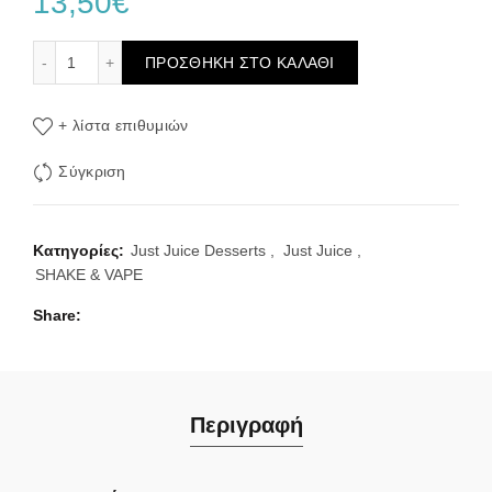
13,50
€
Just Juice Desserts Peanut Butter Cheesecake Flavour Sh
ΠΡΟΣΘΉΚΗ ΣΤΟ ΚΑΛΆΘΙ
+ λίστα επιθυμιών
Σύγκριση
Κατηγορίες:
Just Juice Desserts
,
Just Juice
,
SHAKE & VAPE
Share
Περιγραφή