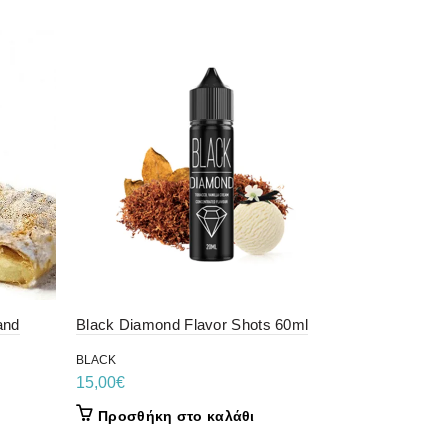
and
Black Diamond Flavor Shots 60ml
IVG Cookie
120ml
BLACK
15,00
€
IVG
19,50
€
Προσθήκη στο καλάθι
Προσθήκ