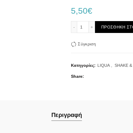
5,50
€
Liqua Intense Plus Bright
ΠΡΟΣΘΉΚΗ ΣΤ
Σύγκριση
Κατηγορίες:
LIQUA
,
SHAKE &
Share
Περιγραφή