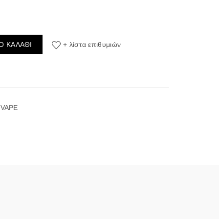
 Tobacco 2.5ml/30ml (Καπνός Βιρτζίνια) (Flavour Shots) ποσότητα
Ο ΚΑΛΆΘΙ
+ λίστα επιθυμιών
 VAPE