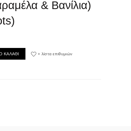
ραμέλα & Βανίλια)
ts)
0ml (Μπισκότο, Λευκή Σοκολάτα, Βούτυρο, Καραμέλα & Βανίλια) (Fla
Ο ΚΑΛΆΘΙ
+ λίστα επιθυμιών