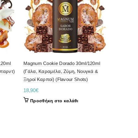
120ml
Magnum Cookie Dorado 30ml/120ml
Magnum Tob
σταρντ)
(Γάλα, Καραμέλα, Ζύμη, Νουγκά &
(Ξανθός Κα
Ξηροί Καρποί) (Flavour Shots)
Σοκολάτα, 
Ανάμεικτα Φ
18,90
€
18,90
€
Προσθήκη στο καλάθι
Προσθήκ