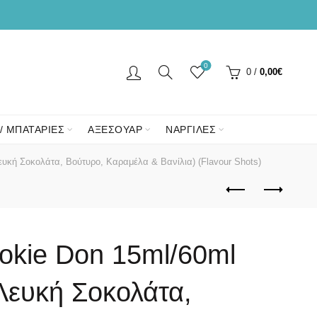
0
0
/
0,00
€
/ ΜΠΑΤΑΡΙΕΣ
ΑΞΕΣΟΥΑΡ
ΝΑΡΓΙΛΕΣ
κή Σοκολάτα, Βούτυρο, Καραμέλα & Βανίλια) (Flavour Shots)
kie Don 15ml/60ml
Λευκή Σοκολάτα,