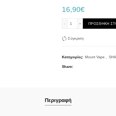
16,90
€
Mount Vape Melon Mix 40m
ΠΡΟΣΘΉΚΗ ΣΤ
Σύγκριση
Κατηγορίες:
Mount Vape
,
SHA
Share
Περιγραφή