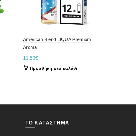
American Blend LIQUA Premium
Dinner Lady
Aroma
Watermelon
11,50
€
14,90
€
Προσθήκη στο καλάθι
Προσθήκ
ΤΟ ΚΑΤΆΣΤΗΜΑ