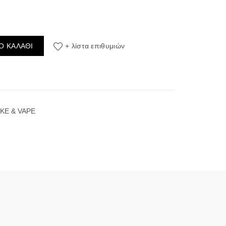
l/120ml (Πεπόνι, Μαλλί της Γριάς & Πάγος) (Flavour Shots) ποσότητα
Ο ΚΑΛΆΘΙ
+ λίστα επιθυμιών
KE & VAPE