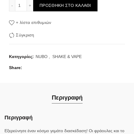
Nubo Straw Melon Bubblegum Flavour Shot 15/60ml ποσότ
ΠΡΟΣΘΉΚΗ ΣΤΟ ΚΑΛΆΘΙ
+ λίστα επιθυμιών
Σύγκριση
Κατηγορίες:
NUBO
,
SHAKE & VAPE
Share
Περιγραφή
Περιγραφή
Εξερεύνησε έναν κόσμο γεμάτο διασκέδαση! Οι φράουλες και το