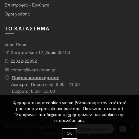
Επιστροφές - Εγγύηση
Όροι χρήσης
ΤΟ ΚΑΤΆΣΤΗΜΑ
Vape Room
Χατζοπούλου 12, Λαμία 35100
22312-22892
contact@vape-room.gr
Ωράριο καταστήματος
Δευτέρα - Παρασκευή: 8.00 - 21.00
Σαββάτο: 8.00 - 16.00
Κυριακή: Κλειστά
Χρησιμοποιούμε cookies για να βελτιώσουμε τον ιστότοπό
μας και την εμπειρία αγορών σας. Πατώντας το κουμπί
"Συμφωνώ" αποδέχεσαι τη χρήση όλων των cookies της
ιστοσελίδας μας.
© 2020 - 2026 Vape Room | Σχεδιάστηκε με ❤️ & Πολλούς ☕ από
Επικοινωνία
τον
Παναγιώτη Σακαλάκη
.
ΟΚ
OPEN 