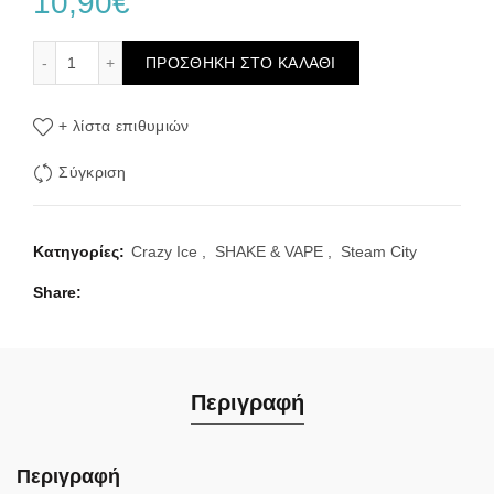
10,90
€
Steam City Crazy Ice Pineapple Coconut Flavour Shot 10/
ΠΡΟΣΘΉΚΗ ΣΤΟ ΚΑΛΆΘΙ
+ λίστα επιθυμιών
Σύγκριση
Κατηγορίες:
Crazy Ice
,
SHAKE & VAPE
,
Steam City
Share
Περιγραφή
Περιγραφή