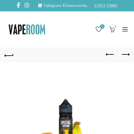
Τηλέφωνο Επικοινωνίας :
22312 22892
0
0