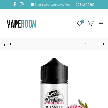
Τηλέφωνο Επικοινωνίας :
22312 22892
0
0