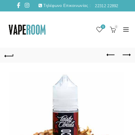
Τηλέφωνο Επικοινωνίας :
22312 22892
0
0