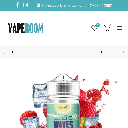
Τηλέφωνο Επικοινωνίας :
22312 22892
0
0