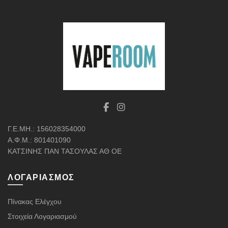
Γ.Ε.ΜΗ.: 156028354000
Α.Φ.Μ.: 801401090
ΚΑΤΣΙΝΗΣ ΠΑΝ ΤΑΣΟΥΛΑΣ ΑΘ ΟΕ
ΛΟΓΑΡΙΑΣΜΌΣ
Πίνακας Ελέγχου
Στοιχεία Λογαριασμού