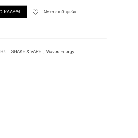
IES PINEAPPLE 60ML ποσότητα
Ο ΚΑΛΆΘΙ
+ λίστα επιθυμιών
ΣΗΣ
,
SHAKE & VAPE
,
Waves Energy