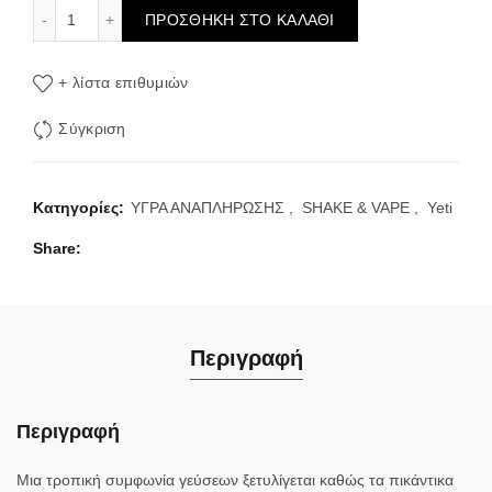
Yeti Defrosted Flavour Shot Orange Mango 120ml ποσότητ
ΠΡΟΣΘΉΚΗ ΣΤΟ ΚΑΛΆΘΙ
+ λίστα επιθυμιών
Σύγκριση
Κατηγορίες:
ΥΓΡΑ ΑΝΑΠΛΗΡΩΣΗΣ
,
SHAKE & VAPE
,
Yeti
Share
Περιγραφή
Περιγραφή
Μια τροπική συμφωνία γεύσεων ξετυλίγεται καθώς τα πικάντικα