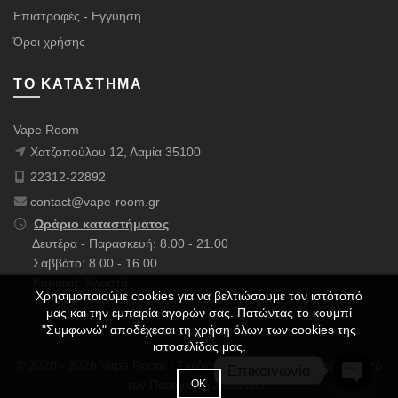
Επιστροφές - Εγγύηση
Όροι χρήσης
ΤΟ ΚΑΤΆΣΤΗΜΑ
Vape Room
Χατζοπούλου 12, Λαμία 35100
22312-22892
contact@vape-room.gr
Ωράριο καταστήματος
Δευτέρα - Παρασκευή: 8.00 - 21.00
Σαββάτο: 8.00 - 16.00
Κυριακή: Κλειστά
Χρησιμοποιούμε cookies για να βελτιώσουμε τον ιστότοπό
μας και την εμπειρία αγορών σας. Πατώντας το κουμπί
"Συμφωνώ" αποδέχεσαι τη χρήση όλων των cookies της
ιστοσελίδας μας.
© 2020 - 2026 Vape Room | Σχεδιάστηκε με ❤️ & Πολλούς ☕ από
Επικοινωνία
ΟΚ
τον
Παναγιώτη Σακαλάκη
.
OPEN 