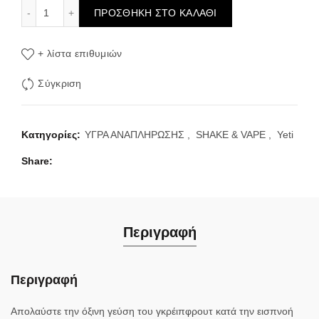
Yeti Iced Flavour Shot Pineapple Grapefruit 120ml ποσότητ
ΠΡΟΣΘΉΚΗ ΣΤΟ ΚΑΛΆΘΙ
+ λίστα επιθυμιών
Σύγκριση
Κατηγορίες:
ΥΓΡΑ ΑΝΑΠΛΗΡΩΣΗΣ
,
SHAKE & VAPE
,
Yeti
Share
Περιγραφή
Περιγραφή
Απολαύστε την όξινη γεύση του γκρέιπφρουτ κατά την εισπνοή