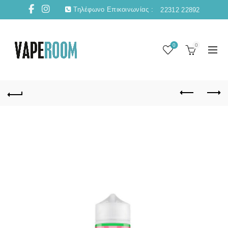
Τηλέφωνο Επικοινωνίας :
22312 22892
0
0