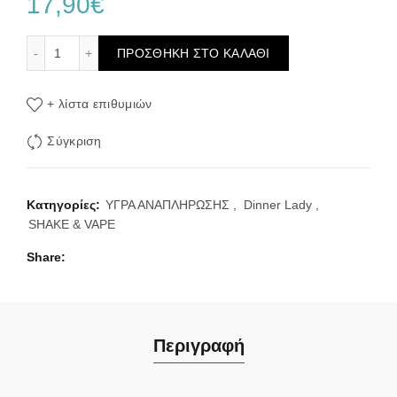
17,90
€
Dinner Lady Watermelon Slices Ice Flavour Shot 30/120ml
ΠΡΟΣΘΉΚΗ ΣΤΟ ΚΑΛΆΘΙ
+ λίστα επιθυμιών
Σύγκριση
Κατηγορίες:
ΥΓΡΑ ΑΝΑΠΛΗΡΩΣΗΣ
,
Dinner Lady
,
SHAKE & VAPE
Share
Περιγραφή