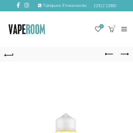
Τηλέφωνο Επικοινωνίας :
22312 22892
0
0