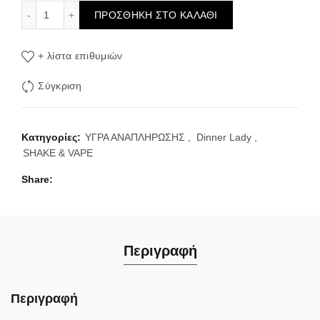
Dinner Lady Lemon Sherbets Ice Flavour Shot 30/120ml π
ΠΡΟΣΘΉΚΗ ΣΤΟ ΚΑΛΆΘΙ
+ λίστα επιθυμιών
Σύγκριση
Κατηγορίες:
ΥΓΡΑ ΑΝΑΠΛΗΡΩΣΗΣ
,
Dinner Lady
,
SHAKE & VAPE
Share
Περιγραφή
Περιγραφή