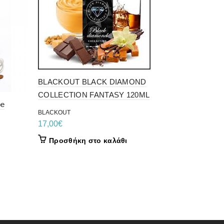
BLACKOUT BLACK DIAMOND
COLLECTION FANTASY 120ML
pe
BLACKOUT
American B
17,00
€
Aroma
Προσθήκη στο καλάθι
11,50
€
Προσθήκ